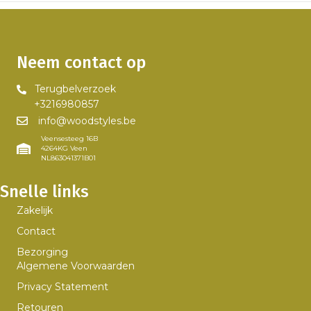
Neem contact op
Terugbelverzoek
+3216980857
info@woodstyles.be
Veensesteeg 16B
4264KG Veen
NL863041371B01
Snelle links
Zakelijk
Contact
Bezorging
Algemene Voorwaarden
Privacy Statement
Retouren