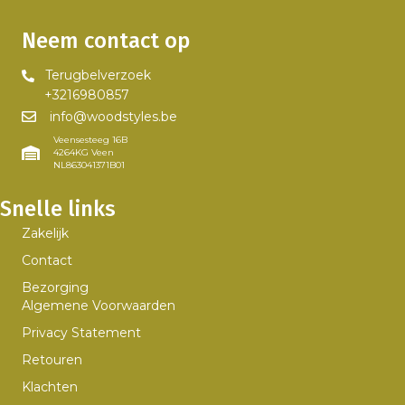
gekozen
worden
Neem contact op
op
de
Terugbelverzoek
productpagina
+3216980857
info@woodstyles.be
Veensesteeg 16B
4264KG Veen
NL863041371B01
Snelle links
Zakelijk
Contact
Bezorging
Algemene Voorwaarden
Privacy Statement
Retouren
Klachten