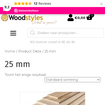
×
12
Reviews
9,2
0
mijn account
€
0,00
Products
search
Wij leveren zowel in BE als NL
Home
/ Product Dikte / 25 mm
25 mm
Toont het enige resultaat