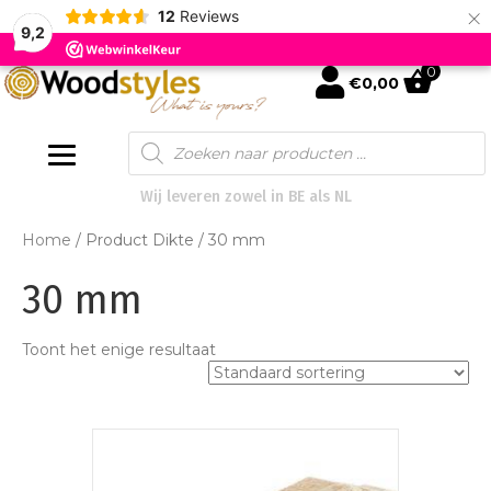
×
12
Reviews
9,2
0
mijn account
€
0,00
Products
search
Wij leveren zowel in BE als NL
Home
/ Product Dikte / 30 mm
30 mm
Toont het enige resultaat