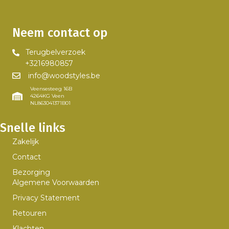
kan
gekozen
worden
Neem contact op
op
de
Terugbelverzoek
productpagina
+3216980857
info@woodstyles.be
Veensesteeg 16B
4264KG Veen
NL863041371B01
Snelle links
Zakelijk
Contact
Bezorging
Algemene Voorwaarden
Privacy Statement
Retouren
Klachten