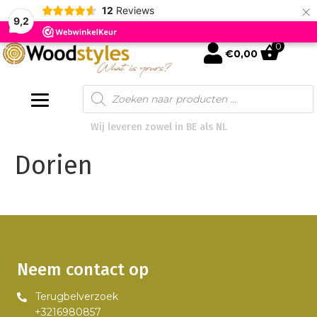
×
12
Reviews
9,2
0
mijn account
€
0,00
Products
search
Wij leveren zowel in BE als NL
Dorien
Neem contact op
Terugbelverzoek
+3216980857