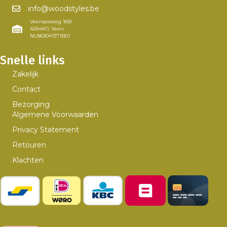
info@woodstyles.be
Veensesteeg 16B
4264KG Veen
NL863041371B01
Snelle links
Zakelijk
Contact
Bezorging
Algemene Voorwaarden
Privacy Statement
Retouren
Klachten