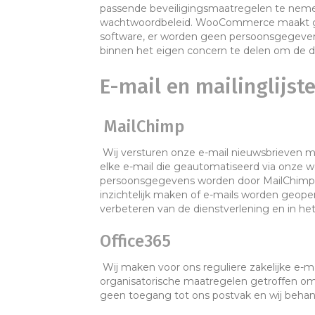
passende beveiligingsmaatregelen te nemen
wachtwoordbeleid. WooCommerce maakt geb
software, er worden geen persoonsgegeve
binnen het eigen concern te delen om de di
E-mail en mailinglijst
MailChimp
Wij versturen onze e-mail nieuwsbrieven 
elke e-mail die geautomatiseerd via onze we
persoonsgegevens worden door MailChimp b
inzichtelijk maken of e-mails worden geop
verbeteren van de dienstverlening en in he
Office365
Wij maken voor ons reguliere zakelijke e-m
organisatorische maatregelen getroffen om
geen toegang tot ons postvak en wij behande