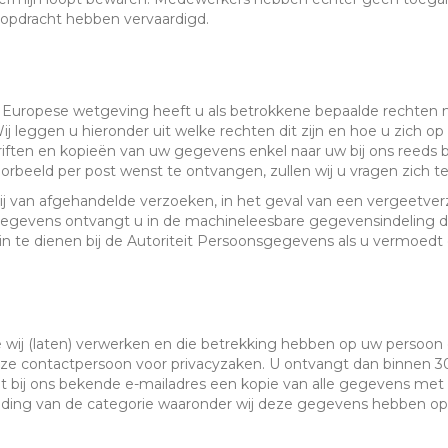
 opdracht hebben vervaardigd.
Europese wetgeving heeft u als betrokkene bepaalde rechten
j leggen u hieronder uit welke rechten dit zijn en hoe u zich o
iften en kopieën van uw gegevens enkel naar uw bij ons reeds b
orbeeld per post wenst te ontvangen, zullen wij u vragen zich t
bij van afgehandelde verzoeken, in het geval van een vergeetve
 gegevens ontvangt u in de machineleesbare gegevensindeling d
ht in te dienen bij de Autoriteit Persoonsgegevens als u vermoe
 wij (laten) verwerken en die betrekking hebben op uw persoon of 
ze contactpersoon voor privacyzaken. U ontvangt dan binnen 3
het bij ons bekende e-mailadres een kopie van alle gegevens met
ding van de categorie waaronder wij deze gegevens hebben op