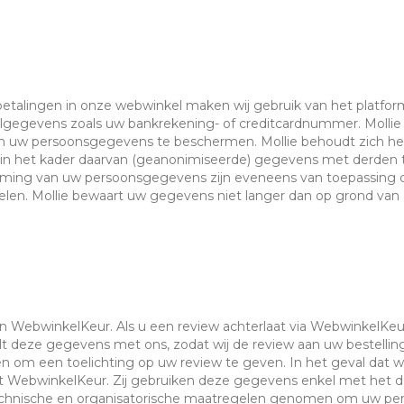
betalingen in onze webwinkel maken wij gebruik van het platfor
gegevens zoals uw bankrekening- of creditcardnummer. Mollie
 uw persoonsgegevens te beschermen. Mollie behoudt zich he
n in het kader daarvan (geanonimiseerde) gegevens met derden
ming van uw persoonsgegevens zijn eveneens van toepassing op
elen. Mollie bewaart uw gegevens niet langer dan op grond van d
an WebwinkelKeur. Als u een review achterlaat via WebwinkelKe
t deze gegevens met ons, zodat wij de review aan uw bestelli
m een toelichting op uw review te geven. In het geval dat wi
t WebwinkelKeur. Zij gebruiken deze gegevens enkel met het do
technische en organisatorische maatregelen genomen om uw p