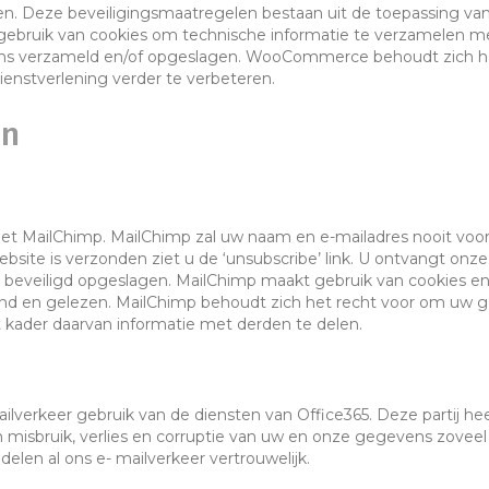
. Deze beveiligingsmaatregelen bestaan uit de toepassing van
ruik van cookies om technische informatie te verzamelen met
ns verzameld en/of opgeslagen. WooCommerce behoudt zich h
enstverlening verder te verbeteren.
en
met MailChimp. MailChimp zal uw naam en e-mailadres nooit voo
bsite is verzonden ziet u de ‘unsubscribe’ link. U ontvangt onz
eveiligd opgeslagen. MailChimp maakt gebruik van cookies en 
end en gelezen. MailChimp behoudt zich het recht voor om uw g
t kader daarvan informatie met derden te delen.
ailverkeer gebruik van de diensten van Office365. Deze partij h
 misbruik, verlies en corruptie van uw en onze gegevens zoveel
len al ons e- mailverkeer vertrouwelijk.