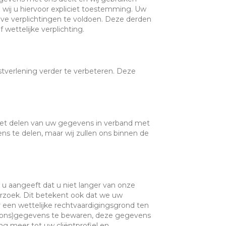
ij u hiervoor expliciet toestemming. Uw
e verplichtingen te voldoen. Deze derden
ettelijke verplichting.
verlening verder te verbeteren. Deze
het delen van uw gegevens in verband met
ns te delen, maar wij zullen ons binnen de
 u aangeeft dat u niet langer van onze
verzoek. Dit betekent ook dat we uw
r een wettelijke rechtvaardigingsgrond ten
ersoons)gegevens te bewaren, deze gegevens
g meer tot uw cliëntprofiel en