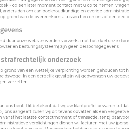
ek - op een later moment contact met u op te nemen, vragen w
 anders dan om aan boekhoudkundige en overige administratiev
op grond van de overeenkomst tussen hen en ons of een eed of w
egevens
d door onze website worden verwerkt met het doel onze dienst
rowser en besturingssysteem) zijn geen persoonsgegevens.
strafrechtelijk onderzoek
p grond van een wettelijke verplichting worden gehouden tot 
erheidswege. In een dergelijk geval zijn wij gedwongen uw gegeve
gen verzetten.
n ons bent. Dit betekent dat wij uw klantprofiel bewaren totdat
bij ons aangeeft zullen wij dit tevens opvatten als een vergeet
 vanaf het laatste contactmoment of transactie, tenzij daarvoo
 administratieve verplichtingen dienen wij facturen met uw (p
e termijn loopt bewaren. Medewerkers hebben echter geen toegan