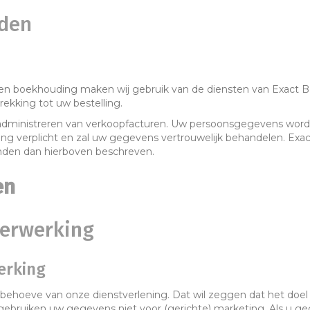
uden
e en boekhouding maken wij gebruik van de diensten van Exact
ekking tot uw bestelling.
administreren van verkoopfacturen. Uw persoonsgegevens wor
g verplicht en zal uw gegevens vertrouwelijk behandelen. Ex
nden dan hierboven beschreven.
en
verwerking
erking
behoeve van onze dienstverlening. Dat wil zeggen dat het doel v
 gebruiken uw gegevens niet voor (gerichte) marketing. Als u g