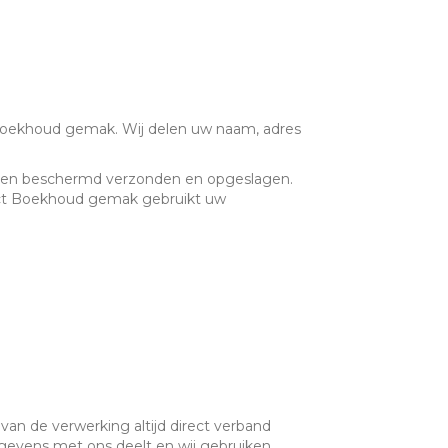
 Boekhoud gemak. Wij delen uw naam, adres
den beschermd verzonden en opgeslagen.
act Boekhoud gemak gebruikt uw
an de verwerking altijd direct verband
egevens met ons deelt en wij gebruiken