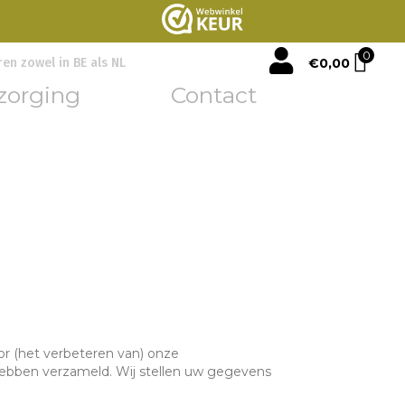
mijn account
0
€
0,00
ren zowel in BE als NL
zorging
Contact
or (het verbeteren van) onze
hebben verzameld. Wij stellen uw gegevens