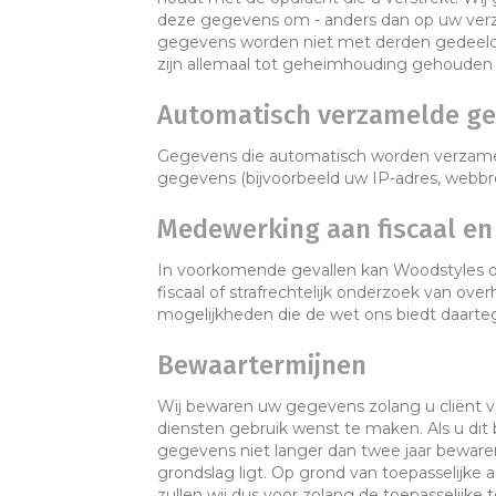
deze gegevens om - anders dan op uw verzo
gegevens worden niet met derden gedeeld,
zijn allemaal tot geheimhouding gehouden 
Automatisch verzamelde g
Gegevens die automatisch worden verzamel
gegevens (bijvoorbeeld uw IP-adres, webb
Medewerking aan fiscaal en 
In voorkomende gevallen kan Woodstyles o
fiscaal of strafrechtelijk onderzoek van ov
mogelijkheden die de wet ons biedt daarte
Bewaartermijnen
Wij bewaren uw gegevens zolang u cliënt va
diensten gebruik wenst te maken. Als u dit 
gegevens niet langer dan twee jaar bewaren
grondslag ligt. Op grond van toepasselijke
zullen wij dus voor zolang de toepasselijk