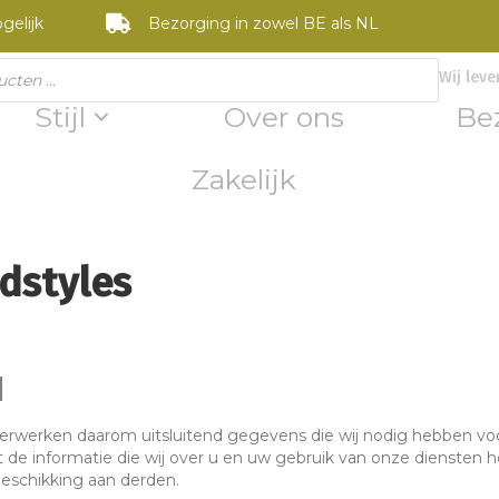
gelijk
Bezorging in zowel BE als NL
Wij leve
Stijl
Over ons
Be
Zakelijk
dstyles
d
verwerken daarom uitsluitend gegevens die wij nodig hebben vo
 de informatie die wij over u en uw gebruik van onze diensten 
beschikking aan derden.