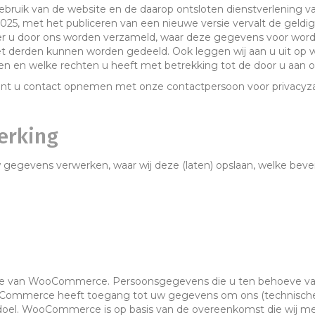
 gebruik van de website en de daarop ontsloten dienstverlening
25, met het publiceren van een nieuwe versie vervalt de geldigh
ver u door ons worden verzameld, waar deze gegevens voor wor
derden kunnen worden gedeeld. Ook leggen wij aan u uit op w
n en welke rechten u heeft met betrekking tot de door u aan 
 kunt u contact opnemen met onze contactpersoon voor privacyz
erking
w gegevens verwerken, waar wij deze (laten) opslaan, welke beve
re van WooCommerce. Persoonsgegevens die u ten behoeve van 
oCommerce heeft toegang tot uw gegevens om ons (technische) 
doel. WooCommerce is op basis van de overeenkomst die wij me