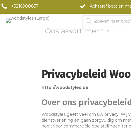
+3216980857
Achteraf betalen mo
Products
search
Ons assortiment
Privacybeleid Woo
http://woodstyles.be
Over ons privacybelei
Woodstyles geeft veel om uw privacy. Wij 
dienstverlening en gaan zorgvuldig om met
nooit voor commerciële doelstellingen ter 