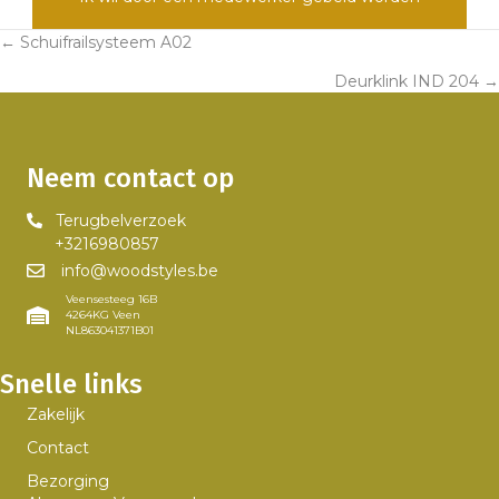
← Schuifrailsysteem A02
Posts
Deurklink IND 204 →
navigation
Neem contact op
Terugbelverzoek
+3216980857
info@woodstyles.be
Veensesteeg 16B
4264KG Veen
NL863041371B01
Snelle links
Zakelijk
Contact
Bezorging