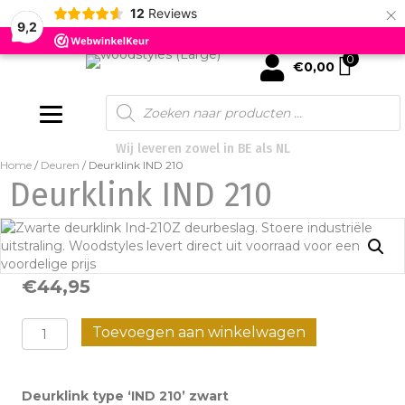
×
12
Reviews
9,2
0
mijn account
€
0,00
Products
search
Wij leveren zowel in BE als NL
Home
/
Deuren
/ Deurklink IND 210
Deurklink IND 210
€
44,95
Deurklink
Toevoegen aan winkelwagen
IND
210
Deurklink type ‘IND 210’ zwart