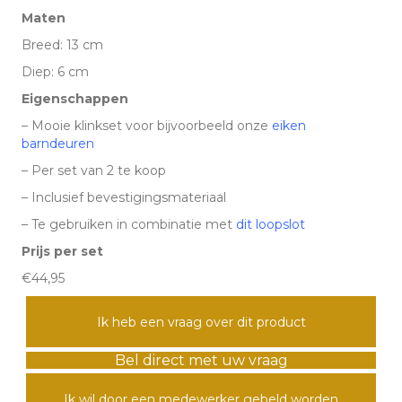
aantal
Maten
Breed: 13 cm
Diep: 6 cm
Eigenschappen
– Mooie klinkset voor bijvoorbeeld onze
eiken
barndeuren
– Per set van 2 te koop
– Inclusief bevestigingsmateriaal
– Te gebruiken in combinatie met
dit loopslot
Prijs per set
€44,95
Ik heb een vraag over dit product
Bel direct met uw vraag
Ik wil door een medewerker gebeld worden