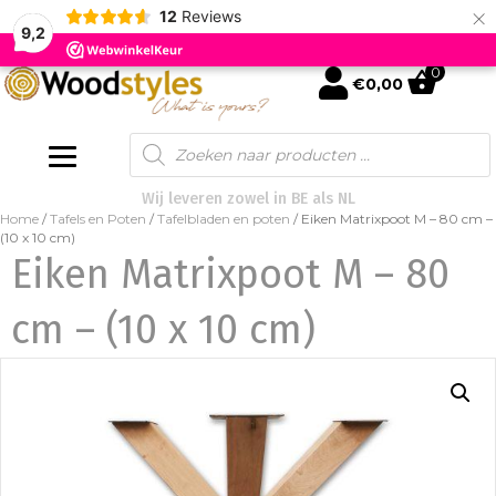
×
12
Reviews
9,2
0
mijn account
€
0,00
Products
search
Wij leveren zowel in BE als NL
Home
/
Tafels en Poten
/
Tafelbladen en poten
/ Eiken Matrixpoot M – 80 cm –
(10 x 10 cm)
Eiken Matrixpoot M – 80
cm – (10 x 10 cm)