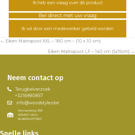
Ik heb een vraag over dit product
Bel direct met uw vraag
Ik wil door een medewerker gebeld worden
← Eiken Matrixpoot XXL – 180 cm – (10 x 10 cm)
Posts
Eiken Matrixpoot LF – 140 cm (5x15cm) →
navigation
Neem contact op
Terugbelverzoek
+3216980857
info@woodstyles.be
Veensesteeg 16B
4264KG Veen
NL863041371B01
Snelle links