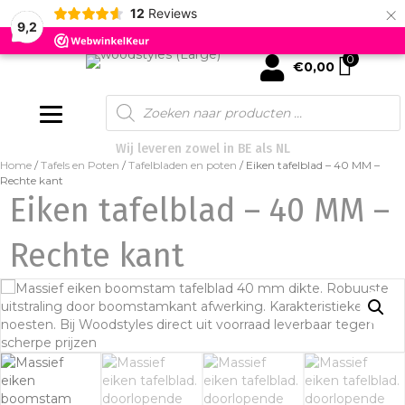
×
12
Reviews
9,2
0
mijn account
€
0,00
Products
search
Wij leveren zowel in BE als NL
Home
/
Tafels en Poten
/
Tafelbladen en poten
/ Eiken tafelblad – 40 MM –
Rechte kant
Eiken tafelblad – 40 MM –
Rechte kant