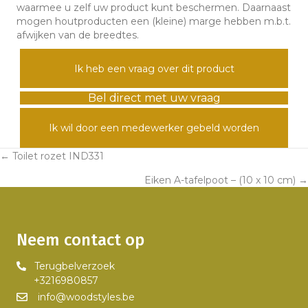
waarmee u zelf uw product kunt beschermen. Daarnaast
mogen houtproducten een (kleine) marge hebben m.b.t.
afwijken van de breedtes.
Ik heb een vraag over dit product
Bel direct met uw vraag
Ik wil door een medewerker gebeld worden
← Toilet rozet IND331
Posts
Eiken A-tafelpoot – (10 x 10 cm) →
navigation
Neem contact op
Terugbelverzoek
+3216980857
info@woodstyles.be