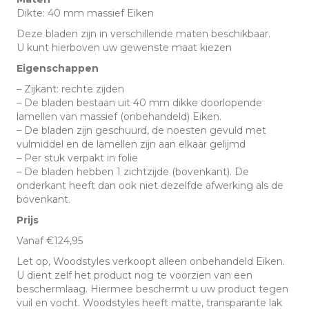
MM
Dikte: 40 mm massief Eiken
-
Deze bladen zijn in verschillende maten beschikbaar.
Rechte
U kunt hierboven uw gewenste maat kiezen
kant
Eigenschappen
aantal
– Zijkant: rechte zijden
– De bladen bestaan uit 40 mm dikke doorlopende
lamellen van massief (onbehandeld) Eiken.
– De bladen zijn geschuurd, de noesten gevuld met
vulmiddel en de lamellen zijn aan elkaar gelijmd
– Per stuk verpakt in folie
– De bladen hebben 1 zichtzijde (bovenkant). De
onderkant heeft dan ook niet dezelfde afwerking als de
bovenkant.
Prijs
Vanaf €124,95
Let op, Woodstyles verkoopt alleen onbehandeld Eiken.
U dient zelf het product nog te voorzien van een
beschermlaag. Hiermee beschermt u uw product tegen
vuil en vocht. Woodstyles heeft matte, transparante lak