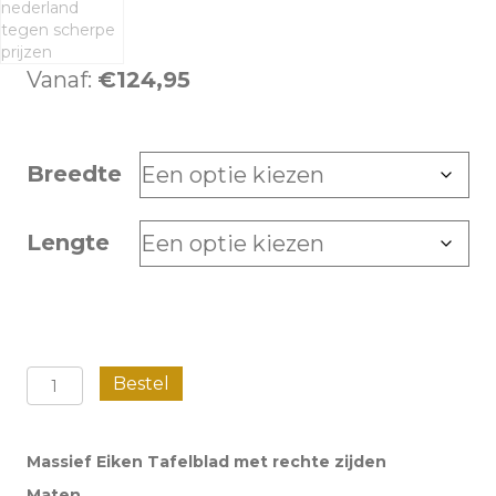
Vanaf:
€
124,95
Breedte
Lengte
Eiken
Bestel
tafelblad
-
Massief Eiken Tafelblad met rechte zijden
40
Maten