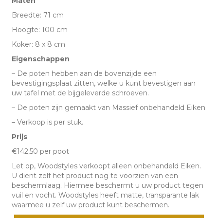
Maten
(8
Breedte: 71 cm
x
Hoogte: 100 cm
8
Koker: 8 x 8 cm
cm)
Eigenschappen
aantal
– De poten hebben aan de bovenzijde een
bevestigingsplaat zitten, welke u kunt bevestigen aan
uw tafel met de bijgeleverde schroeven.
– De poten zijn gemaakt van Massief onbehandeld Eiken
– Verkoop is per stuk.
Prijs
€142,50 per poot
Let op, Woodstyles verkoopt alleen onbehandeld Eiken.
U dient zelf het product nog te voorzien van een
beschermlaag. Hiermee beschermt u uw product tegen
vuil en vocht. Woodstyles heeft matte, transparante lak
waarmee u zelf uw product kunt beschermen.