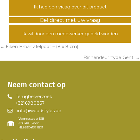
Ik heb een vraag over dit product
Bel direct met uw vraag
Ik wil door een medewerker gebeld worden
← Eiken H-bartafelpoot – (8 x 8 cm)
Posts
Binnendeur ’type Gent’ →
navigation
Neem contact op
Terugbelverzoek
+3216980857
info@woodstyles.be
Veensesteeg 16B
4264KG Veen
NL863041371B01