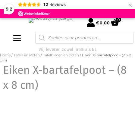
×
12
Reviews
9,2
0
mijn account
€
0,00
Products
search
Wij leveren zowel in BE als NL
Home
/
Tafels en Poten
/
Tafelbladen en poten
/ Eiken X-bartafelpoot – (8 x 8
cm)
Eiken X-bartafelpoot – (8
x 8 cm)