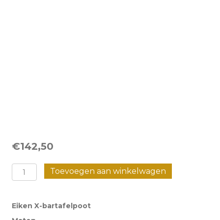
€
142,50
Eiken
Toevoegen aan winkelwagen
X-
bartafelpoot
Eiken X-bartafelpoot
-