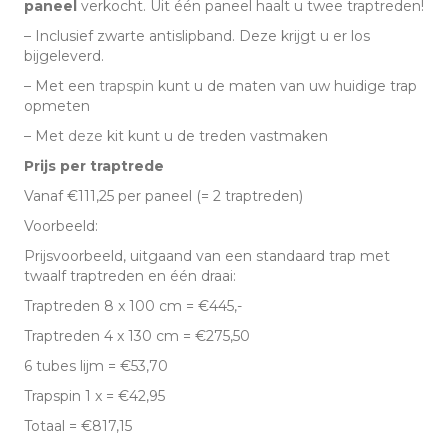
paneel
verkocht. Uit één paneel haalt u twee traptreden!
– Inclusief zwarte antislipband. Deze krijgt u er los
bijgeleverd.
– Met een
trapspin
kunt u de maten van uw huidige trap
opmeten
– Met
deze
kit kunt u de treden vastmaken
Prijs per traptrede
Vanaf €111,25 per paneel (= 2 traptreden)
Voorbeeld:
Prijsvoorbeeld, uitgaand van een standaard trap met
twaalf traptreden en één draai:
Traptreden 8 x 100 cm = €445,-
Traptreden 4 x 130 cm = €275,50
6 tubes lijm = €53,70
Trapspin 1 x = €42,95
Totaal = €817,15