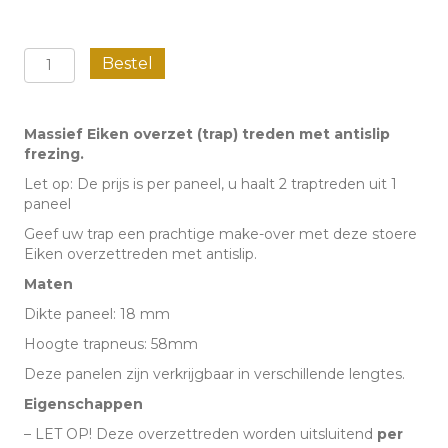
Massief
Bestel
Eiken
overzet
Massief Eiken overzet (trap) treden met antislip
(trap)
frezing.
treden
Let op: De prijs is per paneel, u haalt 2 traptreden uit 1
-
paneel
Antislip
Geef uw trap een prachtige make-over met deze stoere
Eiken overzettreden met antislip.
aantal
Maten
Dikte paneel: 18 mm
Hoogte trapneus: 58mm
Deze panelen zijn verkrijgbaar in verschillende lengtes.
Eigenschappen
– LET OP! Deze overzettreden worden uitsluitend
per