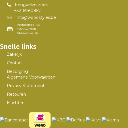
Terugbelverzoek
+3216980857
info@woodstyles.be
Veensesteeg 16B
4264KG Veen
NL863041371B01
Snelle links
Zakelijk
Contact
Bezorging
Algemene Voorwaarden
Privacy Statement
Retouren
Klachten