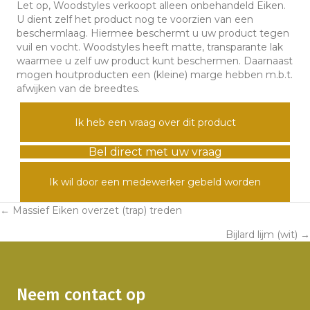
Let op, Woodstyles verkoopt alleen onbehandeld Eiken.
U dient zelf het product nog te voorzien van een
beschermlaag. Hiermee beschermt u uw product tegen
vuil en vocht. Woodstyles heeft matte, transparante lak
waarmee u zelf uw product kunt beschermen. Daarnaast
mogen houtproducten een (kleine) marge hebben m.b.t.
afwijken van de breedtes.
Ik heb een vraag over dit product
Bel direct met uw vraag
Ik wil door een medewerker gebeld worden
← Massief Eiken overzet (trap) treden
Posts
Bijlard lijm (wit) →
navigation
Neem contact op