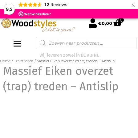
×
12
Reviews
9,2
0
mijn account
€
0,00
Products
search
Wij leveren zowel in BE als NL
Home
/
Traptreden
/ Massief Eiken overzet (trap) treden – Antislip
Massief Eiken overzet
(trap) treden – Antislip