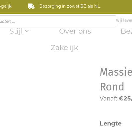
gelijk
Bezorging in zowel BE als NL
Wij leve
Stijl
Over ons
Be
Zakelijk
Massie
Rond
Vanaf:
€
25
Lengte