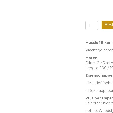
Massief
Bes
Eiken
trapleunin
Massief Eiken
-
Prachtige comb
Rond
Maten
aantal
Dikte: Ø 45 m
Lengte: 100 / 1
Eigenschappe
– Massief (onbe
– Deze traptle
Prijs per trap
Selecteer hierv
Let op, Woodsty