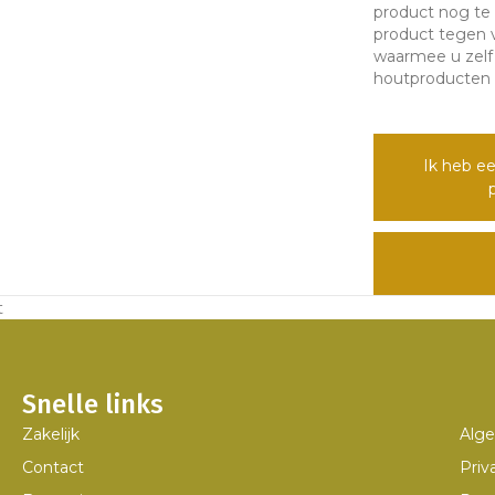
product nog te
product tegen v
waarmee u zelf
houtproducten e
Ik heb ee
t
Snelle links
Zakelijk
Alg
Contact
Priv