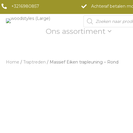
+3216980857
Achteraf betalen mo
Products
search
Ons assortiment
Home
/
Traptreden
/ Massief Eiken trapleuning – Rond