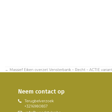
← Massief Eiken overzet Vensterbank – Recht – ACTIE varian
Posts
navigation
Neem contact op
Terugbelverzoek
+3216980857