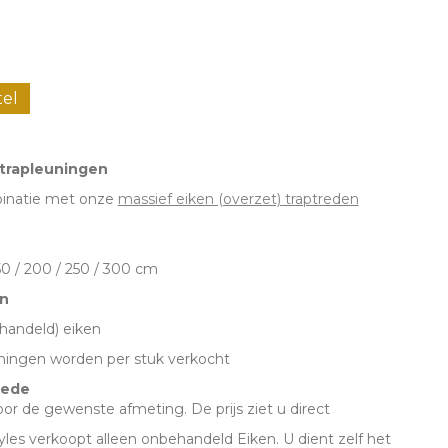
tel
g
 trapleuningen
inatie met onze
massief eiken (overzet) traptreden
m
50 / 200 / 250 / 300 cm
n
handeld) eiken
uningen worden per stuk verkocht
trede
oor de gewenste afmeting. De prijs ziet u direct
les verkoopt alleen onbehandeld Eiken. U dient zelf het