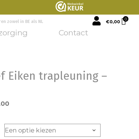
mijn account
0
€
0,00
ren zowel in BE als NL
zorging
Contact
f Eiken trapleuning –
,00