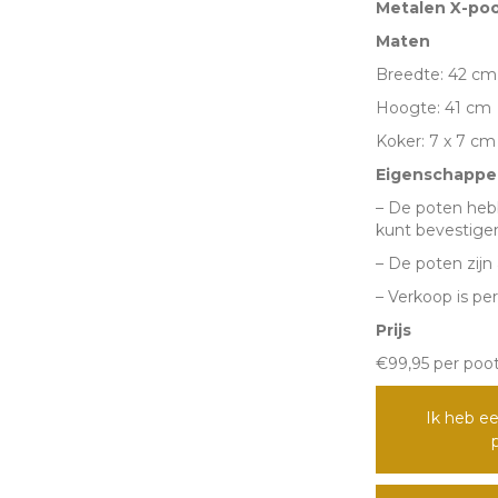
Metalen X-poo
(salontafe
Maten
formaat)
Breedte: 42 cm
aantal
Hoogte: 41 cm
Koker: 7 x 7 cm
Eigenschappe
– De poten hebb
kunt bevestigen
– De poten zij
– Verkoop is per
Prijs
€99,95 per poo
Ik heb ee