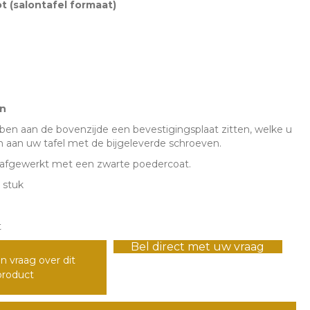
t (salontafel formaat)
l
n
en aan de bovenzijde een bevestigingsplaat zitten, welke u
 aan uw tafel met de bijgeleverde schroeven.
n afgewerkt met een zwarte poedercoat.
 stuk
t
Bel direct met uw vraag
n vraag over dit
product