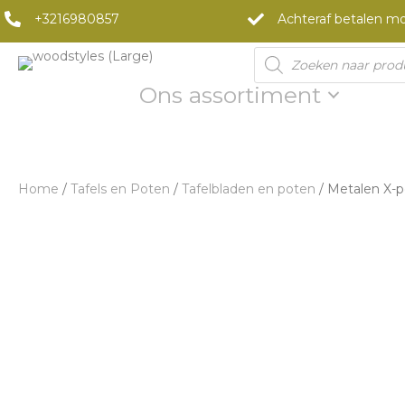
+3216980857
Achteraf betalen mo
Products
search
Ons assortiment
Home
/
Tafels en Poten
/
Tafelbladen en poten
/ Metalen X-p