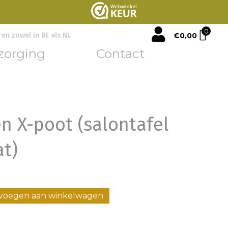
mijn account
0
€
0,00
ren zowel in BE als NL
zorging
Contact
n X-poot (salontafel
t)
voegen aan winkelwagen