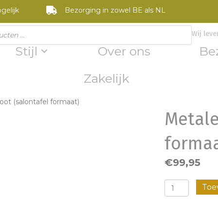
gelijk
Bezorging in zowel BE als NL
Wij leve
Stijl
Over ons
Be
Zakelijk
oot (salontafel formaat)
Metale
formaa
€
99,95
Metalen
Toe
X-
poot