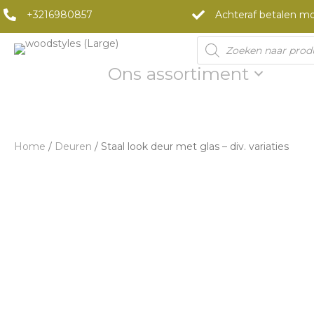
+3216980857
Achteraf betalen mo
Products
search
Ons assortiment
Home
/
Deuren
/ Staal look deur met glas – div. variaties