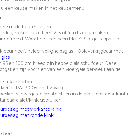
 u een keuze maken in het keuzemenu
n
et smalle houten stijlen
roedes, zo kunt u zelf een 2, 3 of 4 ruits deur maken
s ingefreesd. Wordt het een schuifdeur? Slotgatstops zijn
ok deur heeft helder veiligheidsglas – Ook verkrijgbaar met
 glas
 95 en 100 cm breed zijn bedoeld als schuifdeur. Deze
tgat en zijn voorzien van een vloergeleider-sleuf aan de
r stuk in karton
dverf is RAL 9005 (mat zwart)
beslag. Vanwege de smalle stijlen in de staal look deur kunt u
tandaard slot/klink gebruiken.
eurbeslag met vierkante klink
deurbeslag met ronde klink
eten!