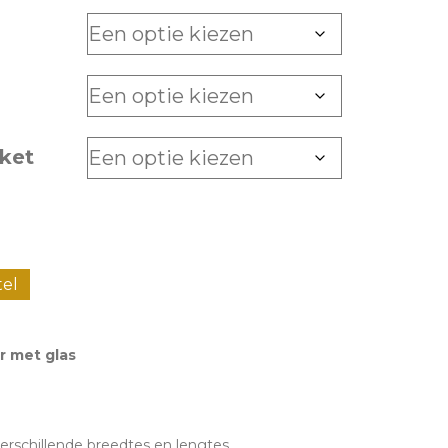
ket
tel
r met glas
 verschillende breedtes en lengtes