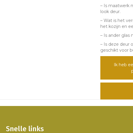
– Is maatwerk m
look deur.
– Wat is het ve
het kozijn en ee
– Is ander glas 
– Is deze deur 
geschikt voor b
Ik heb ee
Snelle links