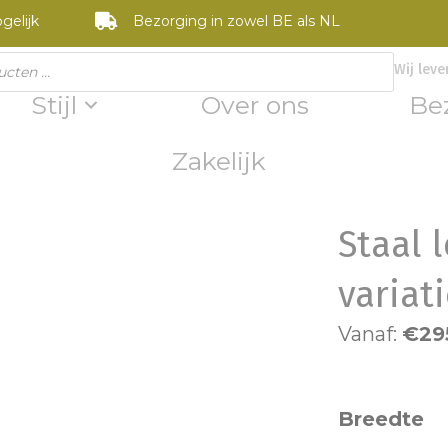
gelijk
Bezorging in zowel BE als NL
Wij leve
Stijl
Over ons
Be
Zakelijk
Staal 
variat
Vanaf:
€
29
Breedte