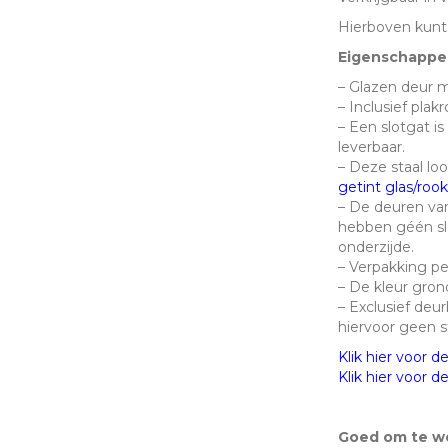
div.
Hierboven kunt
variaties
Eigenschappe
aantal
– Glazen deur m
– Inclusief plak
– Een slotgat i
leverbaar.
– Deze staal lo
getint glas/rook
– De deuren van
hebben géén slo
onderzijde.
– Verpakking pe
– De kleur gron
– Exclusief deur
hiervoor geen s
Klik hier voor d
Klik hier voor 
Goed om te w