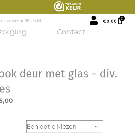
mijn account
0
€
0,00
ren zowel in BE als NL
zorging
Contact
look deur met glas – div.
ies
5,00