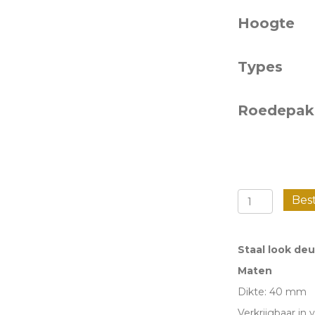
Hoogte
Types
Roedepak
Staal
Bes
look
deur
Staal look deu
met
Maten
glas
Dikte: 40 mm
-
Verkrijgbaar in