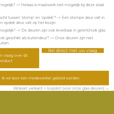
ogelijk? –> Helaas is maatwerk niet mogelijk bij deze staal
rschil tussen ‘stomp’ en ‘opdek’? –> Een stompe deur valt in
n opdek deur valt op het kozijn.
mogelijk? –> De deuren zijn ook leverbaar in getint/rook glas
ook geschikt als buitendeur? –> Onze deuren zijn niet
uiten.
Bel direct met uw vraag
n vraag over dit
product
Ik wil door een medewerker gebeld worden
Klinkset vierkant + loopslot (voor onze glas-deuren) →