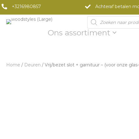
+3216980857
Achteraf betalen mo
Products
search
Ons assortiment
Home
/
Deuren
/ Vrij/bezet slot + garnituur – (voor onze gla