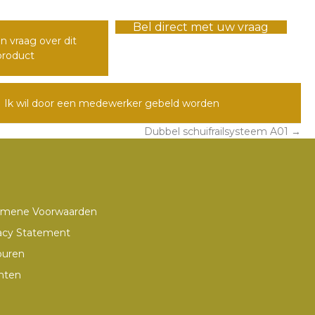
Bel direct met uw vraag
n vraag over dit
product
Ik wil door een medewerker gebeld worden
Dubbel schuifrailsysteem A01 →
emene Voorwaarden
acy Statement
ouren
hten