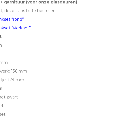
t + garnituur (voor onze glasdeuren)
t, deze is los bij te bestellen
inkset “rond”
inkset “vierkant”
t
m
5 mm
werk: 136 mm
atje: 174 mm
n
het zwart
et
set.