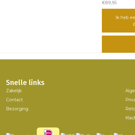
€89,95
Ik heb ee
Snelle links
Zakelijk
Alg
Contact
Priv
Bezorging
Ret
Klac