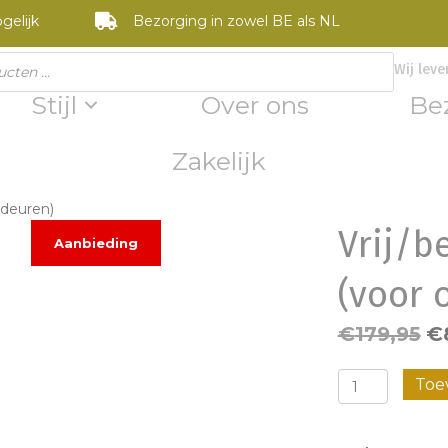
gelijk
Bezorging in zowel BE als NL
Wij leve
Stijl
Over ons
Be
Zakelijk
s-deuren)
Vrij/b
Aanbieding
(voor 
Oo
€
179,95
€
pr
Vrij/bezet
Toe
wa
slot
€1
+