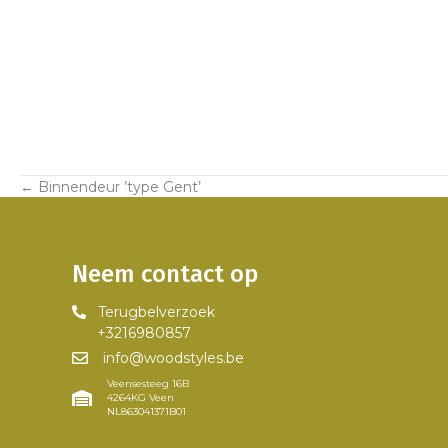
← Binnendeur ’type Gent’
Posts
navigation
Neem contact op
Terugbelverzoek
+3216980857
info@woodstyles.be
Veensesteeg 16B
4264KG Veen
NL863041371B01