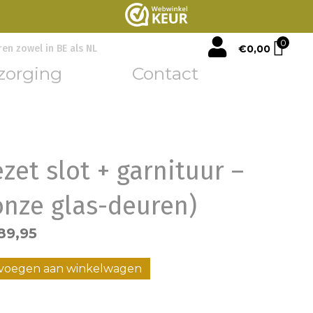
mijn account
0
€
0,00
ren zowel in BE als NL
zorging
Contact
ezet slot + garnituur –
onze glas-deuren)
rspronkelijke
Huidige
89,95
ijs
prijs
voegen aan winkelwagen
s:
is:
79,95.
€89,95.