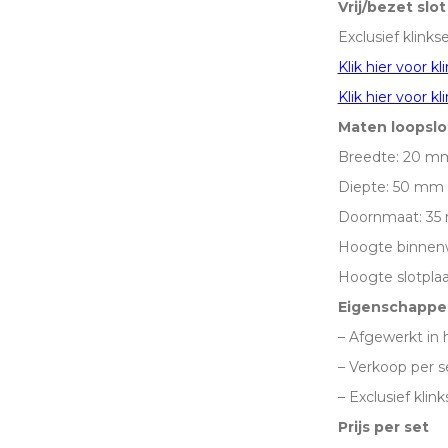
Vrij/bezet slo
garnituur
Exclusief klinkse
-
Klik hier voor kl
(voor
Klik hier voor kl
onze
Maten loopslo
glas-
Breedte: 20 m
deuren)
Diepte: 50 mm
aantal
Doornmaat: 3
Hoogte binnen
Hoogte slotpla
Eigenschappe
– Afgewerkt in 
– Verkoop per s
– Exclusief klink
Prijs per set