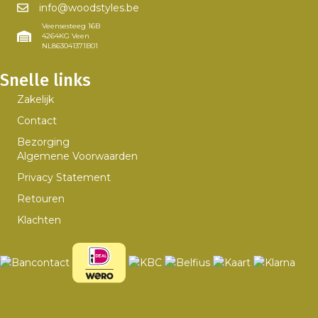
info@woodstyles.be
Veensesteeg 16B
4264KG Veen
NL863041371B01
Snelle links
Zakelijk
Contact
Bezorging
Algemene Voorwaarden
Privacy Statement
Retouren
Klachten