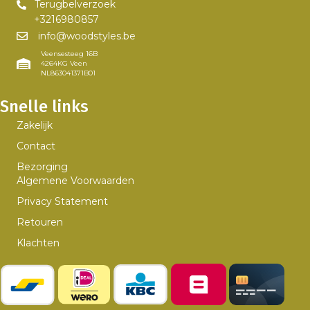
Terugbelverzoek
+3216980857
info@woodstyles.be
Veensesteeg 16B
4264KG Veen
NL863041371B01
Snelle links
Zakelijk
Contact
Bezorging
Algemene Voorwaarden
Privacy Statement
Retouren
Klachten