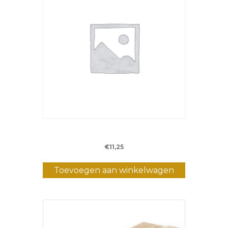
Eikenhouten sokkel
€
11,25
Toevoegen aan winkelwagen