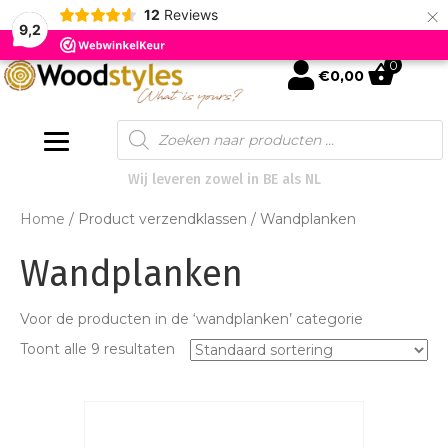
×
12
Reviews
9,2
0
mijn account
€
0,00
Products
search
Wij leveren zowel in BE als NL
Home
/ Product verzendklassen / Wandplanken
Wandplanken
Voor de producten in de ‘wandplanken’ categorie
Toont alle 9 resultaten