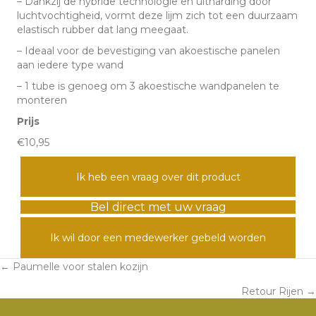
– Dankzij de hybride technologie en uitharding door
luchtvochtigheid, vormt deze lijm zich tot een duurzaam
elastisch rubber dat lang meegaat.
– Ideaal voor de bevestiging van akoestische panelen
aan iedere type wand
– 1 tube is genoeg om 3 akoestische wandpanelen te
monteren
Prijs
€10,95
Ik heb een vraag over dit product
Bel direct met uw vraag
Ik wil door een medewerker gebeld worden
← Paumelle voor stalen kozijn
Posts
Retour Rijen →
navigation