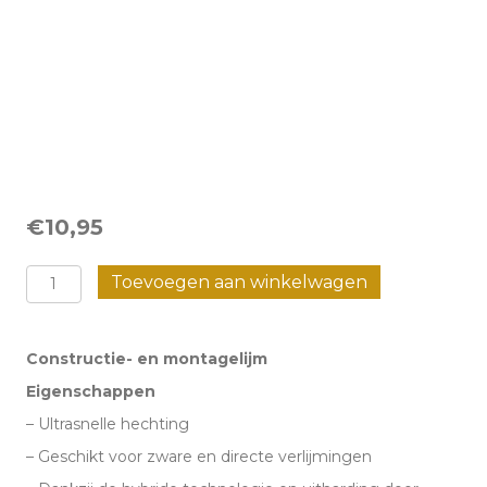
€
10,95
Constructie-
Toevoegen aan winkelwagen
en
montagelijm
Constructie- en montagelijm
aantal
Eigenschappen
– Ultrasnelle hechting
– Geschikt voor zware en directe verlijmingen