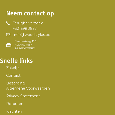
Neem contact op
Terugbelverzoek
+3216980857
info@woodstyles.be
Veensesteeg 16B
4264KG Veen
NL863041371B01
Snelle links
Zakelijk
Contact
Bezorging
Algemene Voorwaarden
Privacy Statement
Retouren
Klachten