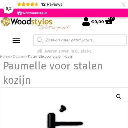
×
12
Reviews
9,2
0
mijn account
€
0,00
Products
search
Wij leveren zowel in BE als NL
Home
/
Deuren
/ Paumelle voor stalen kozijn
Paumelle voor stalen
kozijn