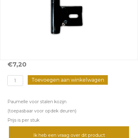
€
7,20
Paumelle
Toevoegen aan winkelwagen
voor
stalen
Paumelle voor stalen kozijn
kozijn
(toepasbaar voor opdek deuren)
aantal
Prijs is per stuk
Ik heb een vraag over dit product