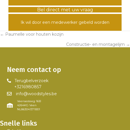
Bel direct met uw vraag
Ik wil door een medewerker gebeld worden
← Paumelle voor houten kozijn
Posts
Constructie- en montagelijm →
navigation
Neem contact op
Terugbelverzoek
+3216980857
info@woodstyles.be
Veensesteeg 16B
4264KG Veen
NL863041371B01
Snelle links