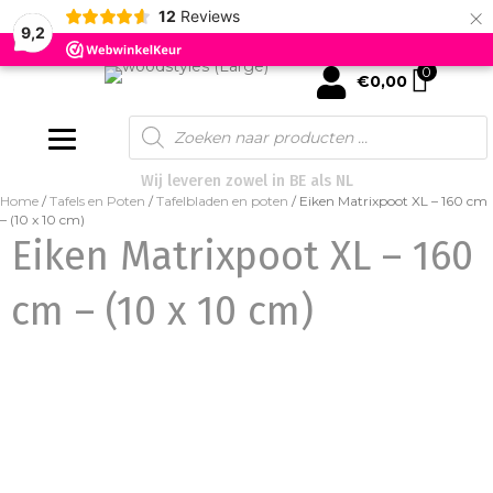
×
12
Reviews
9,2
0
mijn account
€
0,00
Products
search
Wij leveren zowel in BE als NL
Home
/
Tafels en Poten
/
Tafelbladen en poten
/ Eiken Matrixpoot XL – 160 cm
– (10 x 10 cm)
Eiken Matrixpoot XL – 160
cm – (10 x 10 cm)