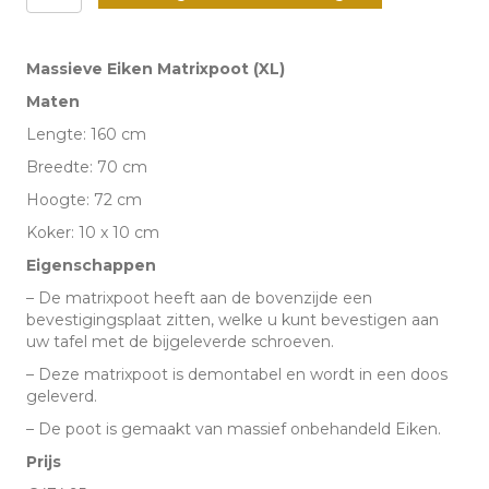
Matrixpoot
XL
Massieve Eiken Matrixpoot (XL)
-
Maten
160
Lengte: 160 cm
cm
Breedte: 70 cm
-
Hoogte: 72 cm
(10
Koker: 10 x 10 cm
x
Eigenschappen
10
– De matrixpoot heeft aan de bovenzijde een
cm)
bevestigingsplaat zitten, welke u kunt bevestigen aan
aantal
uw tafel met de bijgeleverde schroeven.
– Deze matrixpoot is demontabel en wordt in een doos
geleverd.
– De poot is gemaakt van massief onbehandeld Eiken.
Prijs