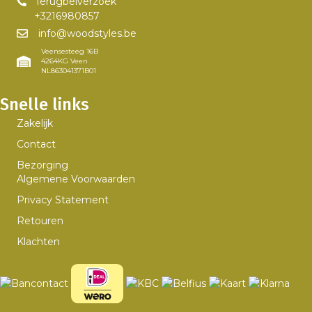
Terugbelverzoek
+3216980857
info@woodstyles.be
Veensesteeg 16B
4264KG Veen
NL863041371B01
Snelle links
Zakelijk
Contact
Bezorging
Algemene Voorwaarden
Privacy Statement
Retouren
Klachten