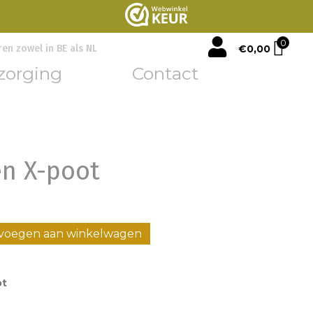
mijn account
0
€
0,00
ren zowel in BE als NL
zorging
Contact
n X-poot
voegen aan winkelwagen
ot