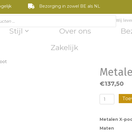
gelijk
Bezorging in zowel BE als NL
Wij leve
Stijl
Over ons
Be
Zakelijk
poot
Metale
€
137,50
Metalen
Toe
X-
poot
Metalen X-po
aantal
Maten