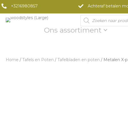
+3216980857
Achteraf betalen mo
Products
search
Ons assortiment
Home
/
Tafels en Poten
/
Tafelbladen en poten
/ Metalen X-