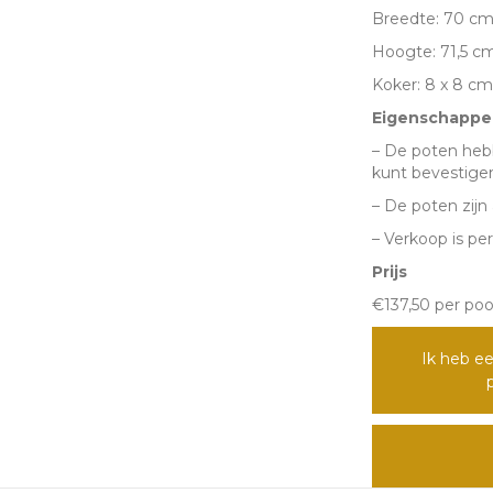
Breedte: 70 c
Hoogte: 71,5 c
Koker: 8 x 8 cm
Eigenschappe
– De poten heb
kunt bevestige
– De poten zij
– Verkoop is per
Prijs
€137,50 per poo
Ik heb ee