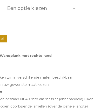
tel
k
 Wandplank met rechte rand
n zijn in verschillende maten beschikbaar.
en uw gewenste maat kiezen
n
en bestaan uit 40 mm dik massief (onbehandeld) Eiken
ebben doorlopende lamellen (over de gehele lengte)