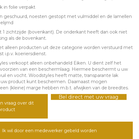
k in folie verpakt
jn geschuurd, noesten gestopt met vulmiddel en de lamellen
gelijmd
t 1 zichtzijde (bovenkant). De onderkant heeft dan ook niet
ing als de bovenkant.
et alleen producten uit deze categorie worden verstuurd met
 i.p.v. koeriersdienst.
les verkoopt alleen onbehandeld Eiken. U dient zelf het
 voorzien van een beschermlaag. Hiermee beschermt u uw
uil en vocht. Woodstyles heeft matte, transparante lak
 uw product kunt beschermen. Daarnaast mogen
en (kleine) marge hebben m.b.t. afwijken van de breedtes.
Bel direct met uw vraag
n vraag over dit
product
Ik wil door een medewerker gebeld worden