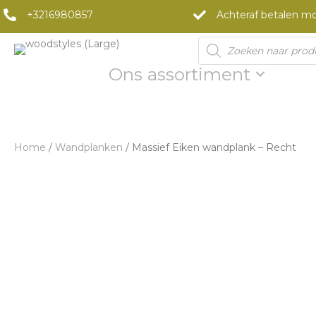
+3216980857
Achteraf betalen mo
Products
search
Ons assortiment
Home
/
Wandplanken
/ Massief Eiken wandplank – Recht