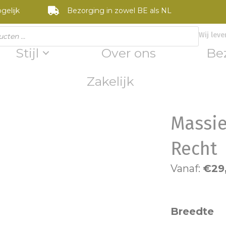
gelijk
Bezorging in zowel BE als NL
Wij leve
Stijl
Over ons
Be
Zakelijk
Massie
Recht
Vanaf:
€
29
Breedte