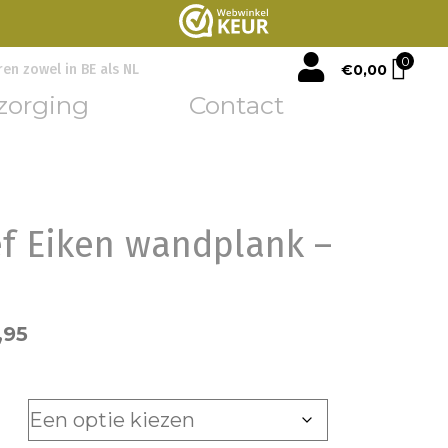
mijn account
0
€
0,00
ren zowel in BE als NL
zorging
Contact
f Eiken wandplank –
,95