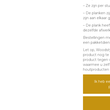
– Ze zijn per stu
– De planken zi
zijn aan elkaar 
– De plank heef
dezelfde afwerk
Bestellingen m
een pakketdienst
Let op, Woodsty
product nog te
product tegen v
waarmee u zelf
houtproducten e
Ik heb ee