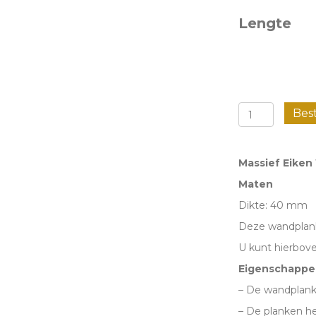
Lengte
Massief
Bes
Eiken
wandplan
Massief Eiken
-
Maten
Recht
Dikte: 40 mm
aantal
Deze wandplanke
U kunt hierbov
Eigenschappe
– De wandplank
– De planken h