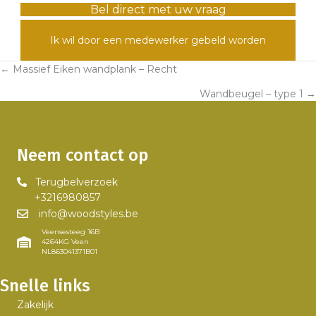
Bel direct met uw vraag
Ik wil door een medewerker gebeld worden
← Massief Eiken wandplank – Recht
Posts
Wandbeugel – type 1 →
navigation
Neem contact op
Terugbelverzoek
+3216980857
info@woodstyles.be
Veensesteeg 16B
4264KG Veen
NL863041371B01
Snelle links
Zakelijk