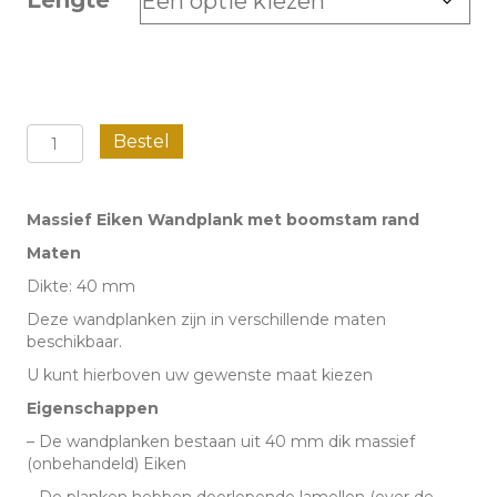
Lengte
Massief
Bestel
Eiken
wandplank
Massief Eiken Wandplank met boomstam rand
-
Maten
Boomstam
Dikte: 40 mm
aantal
Deze wandplanken zijn in verschillende maten
beschikbaar.
U kunt hierboven uw gewenste maat kiezen
Eigenschappen
– De wandplanken bestaan uit 40 mm dik massief
(onbehandeld) Eiken