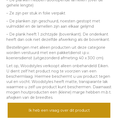
– De planken hebben doorlopende lamellen (over de
gehele lengte)
– Ze zijn per stuk in folie verpakt
– De planken zijn geschuurd, noesten gestopt met
vulmiddel en de lamellen zijn aan elkaar gelijmd
– De plank heeft 1 zichtzijde (bovenkant). De onderkant
heeft dan ook niet dezelfde afwerking als de bovenkant.
Bestellingen met alleen producten uit deze categorie
worden verstuurd met een pakketdienst i.p.v.
koeriersdienst (uitgezonderd afmeting 40 x 300 cm).
Let op, Woodstyles verkoopt alleen onbehandeld Eiken.
U dient zelf het product nog te voorzien van een
beschermlaag. Hiermee beschermt u uw product tegen
vuil en vocht. Woodstyles heeft matte, transparante lak
waarmee u zelf uw product kunt beschermen. Daarnaast
mogen houtproducten een (kleine) marge hebben m.b.t.
afwijken van de breedtes.
Ik heb een vraag over dit product