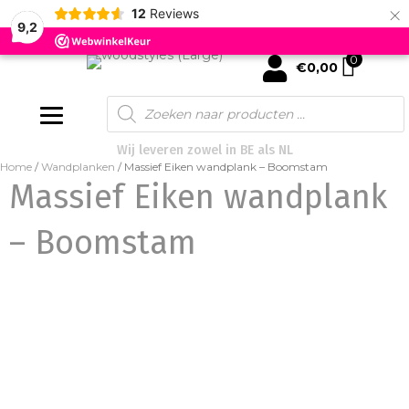
×
12
Reviews
9,2
0
mijn account
€
0,00
Products
search
Wij leveren zowel in BE als NL
Home
/
Wandplanken
/ Massief Eiken wandplank – Boomstam
Massief Eiken wandplank
– Boomstam