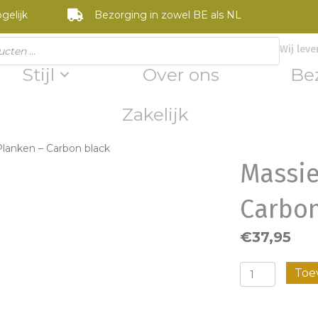
gelijk
Bezorging in zowel BE als NL
Wij leve
Stijl
Over ons
Be
Zakelijk
Planken – Carbon black
Massie
Carbon
€
37,95
Massieve
Toe
Eiken
Planken