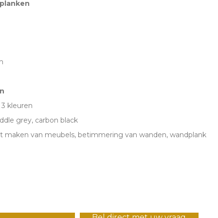
 planken
m
m
n
n 3 kleuren
ddle grey, carbon black
het maken van meubels, betimmering van wanden, wandplank
Bel direct met uw vraag