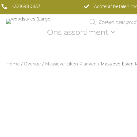
+3216980857
Achteraf betalen mo
Products
search
Ons assortiment
Home
/
Overige
/
Massieve Eiken Planken
/ Massieve Eiken 