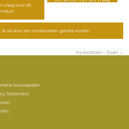
n vraag over dit
product
Ik wil door een medewerker gebeld worden
Vrij-bezetslot – Zwart →
emene Voorwaarden
acy Statement
ouren
hten