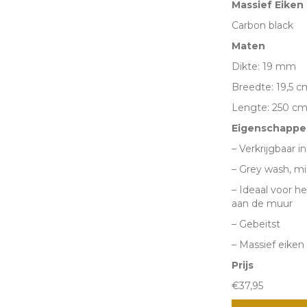
Massief Eiken
-
Carbon black
Carbon
Maten
black
Dikte: 19 mm
aantal
Breedte: 19,5 c
Lengte: 250 c
Eigenschappe
– Verkrijgbaar i
– Grey wash, mi
– Ideaal voor 
aan de muur
– Gebeitst
– Massief eiken
Prijs
€37,95