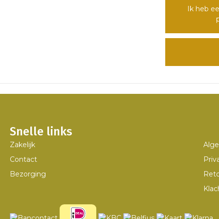
Ik heb ee
Snelle links
Zakelijk
Alg
Contact
Priv
Bezorging
Ret
Klac