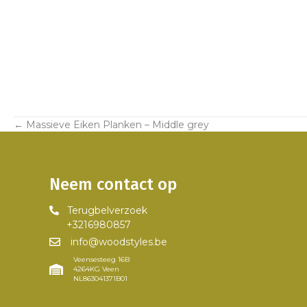
← Massieve Eiken Planken – Middle grey
Posts
navigation
Neem contact op
Terugbelverzoek
+3216980857
info@woodstyles.be
Veensesteeg 16B
4264KG Veen
NL863041371B01