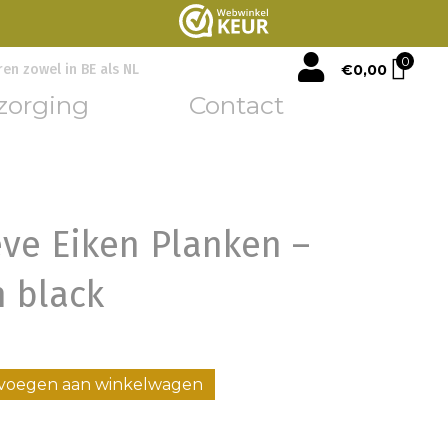
mijn account
0
€
0,00
ren zowel in BE als NL
zorging
Contact
ve Eiken Planken –
 black
voegen aan winkelwagen