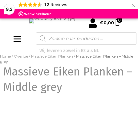
×
12
Reviews
9,2
0
mijn account
€
0,00
Products
search
Wij leveren zowel in BE als NL
Home
/
Overige
/
Massieve Eiken Planken
/ Massieve Eiken Planken – Middle
grey
Massieve Eiken Planken –
Middle grey