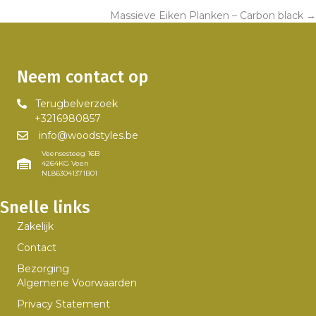
Massieve Eiken Planken – Carbon black →
navigation
Neem contact op
Terugbelverzoek
+3216980857
info@woodstyles.be
Veensesteeg 16B
4264KG Veen
NL863041371B01
Snelle links
Zakelijk
Contact
Bezorging
Algemene Voorwaarden
Privacy Statement