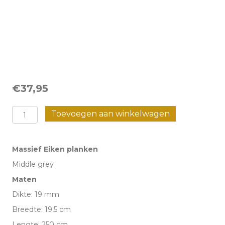
€
37,95
Massieve
Toevoegen aan winkelwagen
Eiken
Planken
Massief Eiken planken
-
Middle grey
Middle
Maten
grey
Dikte: 19 mm
aantal
Breedte: 19,5 cm
Lengte: 250 cm