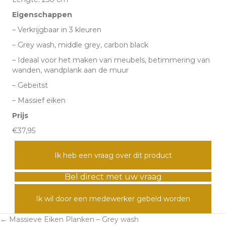
Eigenschappen
– Verkrijgbaar in 3 kleuren
– Grey wash, middle grey, carbon black
– Ideaal voor het maken van meubels, betimmering van
wanden, wandplank aan de muur
– Gebeitst
– Massief eiken
Prijs
€37,95
Ik heb een vraag over dit product
Bel direct met uw vraag
Ik wil door een medewerker gebeld worden
← Massieve Eiken Planken – Grey wash
Posts