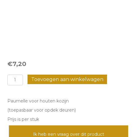
€
7,20
Paumelle
Toevoegen aan winkelwagen
voor
houten
Paumelle voor houten kozijn
kozijn
(toepasbaar voor opdek deuren)
aantal
Prijs is per stuk
Ik heb een vraag over dit product