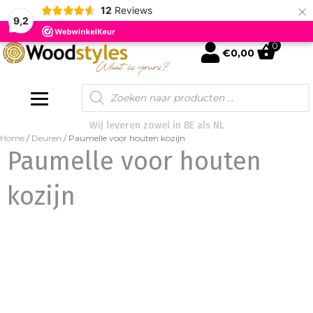
×
12
Reviews
9,2
0
mijn account
€
0,00
Products
search
Wij leveren zowel in BE als NL
Home
/
Deuren
/ Paumelle voor houten kozijn
Paumelle voor houten
kozijn