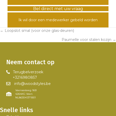
Bel direct met uw vraag
Ik wil door een medewerker gebeld worden
← Loopslot smal (voor onze glas-deuren)
Posts
Paumelle voor stalen kozijn →
navigation
Neem contact op
Terugbelverzoek
+3216980857
info@woodstyles.be
Veensesteeg 16B
4264KG Veen
NL863041371B01
Snelle links