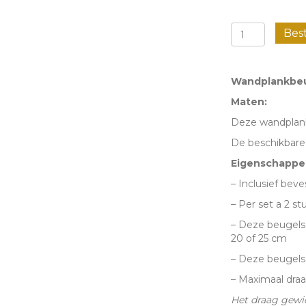
Wandbeug
Bes
-
type
Wandplankbeu
1
Maten:
aantal
Deze wandplankb
De beschikbare
Eigenschappe
– Inclusief bev
– Per set a 2 st
– Deze beugels
20 of 25 cm
– Deze beugels
– Maximaal draa
Het draag gewic