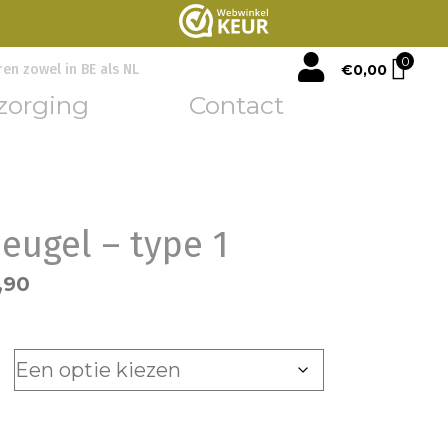
mijn account
0
€
0,00
ren zowel in BE als NL
zorging
Contact
ugel – type 1
,90