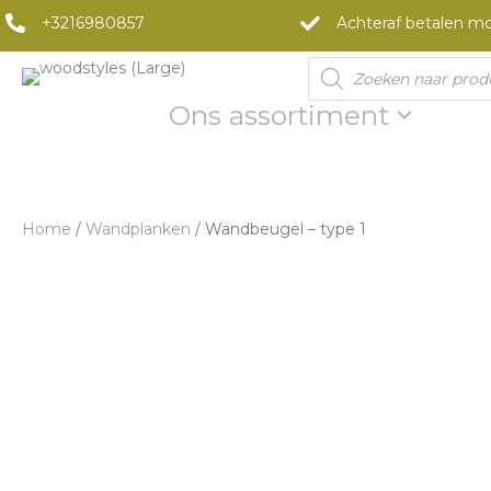
+3216980857
Achteraf betalen mo
Products
search
Ons assortiment
Home
/
Wandplanken
/ Wandbeugel – type 1