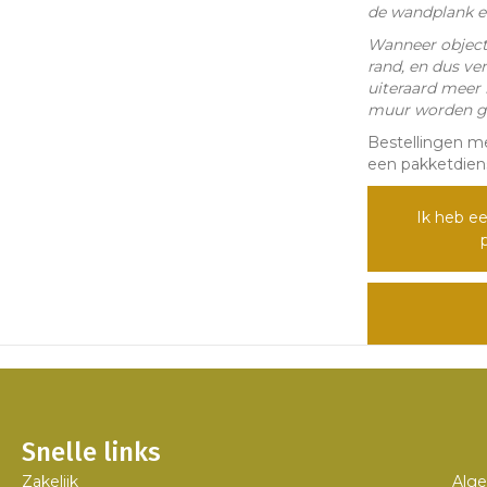
de wandplank en
Wanneer objecte
rand, en dus ve
uiteraard meer
muur worden ge
Bestellingen m
een pakketdienst
Ik heb ee
Snelle links
Zakelijk
Alg