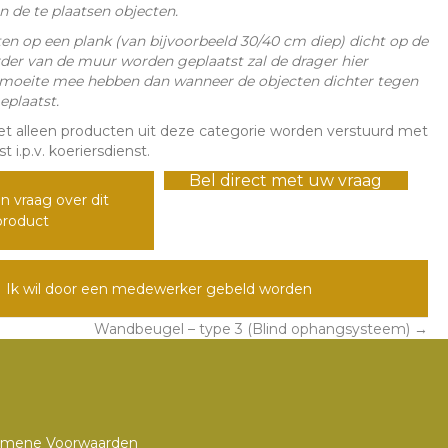
 de te plaatsen objecten.
n op een plank (van bijvoorbeeld 30/40 cm diep) dicht op de
rder van de muur worden geplaatst zal de drager hier
 moeite mee hebben dan wanneer de objecten dichter tegen
plaatst.
et alleen producten uit deze categorie worden verstuurd met
 i.p.v. koeriersdienst.
Bel direct met uw vraag
n vraag over dit
product
Ik wil door een medewerker gebeld worden
Wandbeugel – type 3 (Blind ophangsysteem) →
emene Voorwaarden