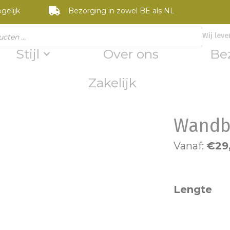
gelijk
Bezorging in zowel BE als NL
Wij leve
Stijl
Over ons
Be
Zakelijk
Wandbe
Vanaf:
€
29
Lengte