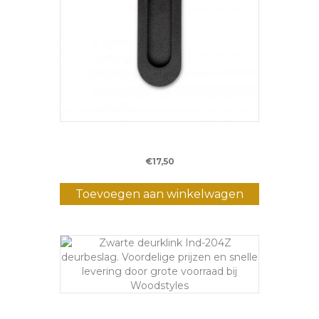
Schuifkom IND 103
€
17,50
Toevoegen aan winkelwagen
Deurklink IND 204