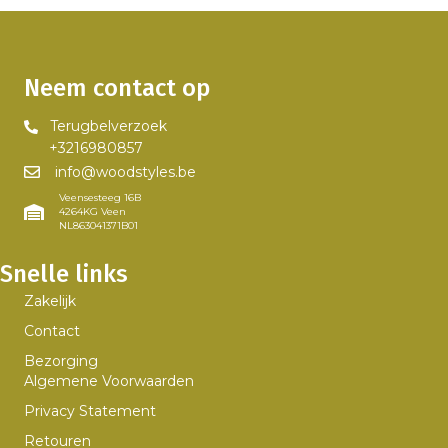
Neem contact op
Terugbelverzoek
+3216980857
info@woodstyles.be
Veensesteeg 16B
4264KG Veen
NL863041371B01
Snelle links
Zakelijk
Contact
Bezorging
Algemene Voorwaarden
Privacy Statement
Retouren