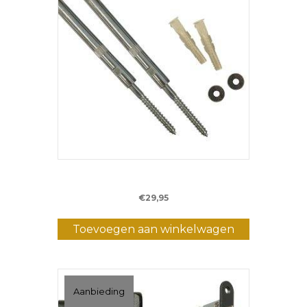
Wandbeugel – blinde bevestiging
€
29,95
Toevoegen aan winkelwagen
Aanbieding