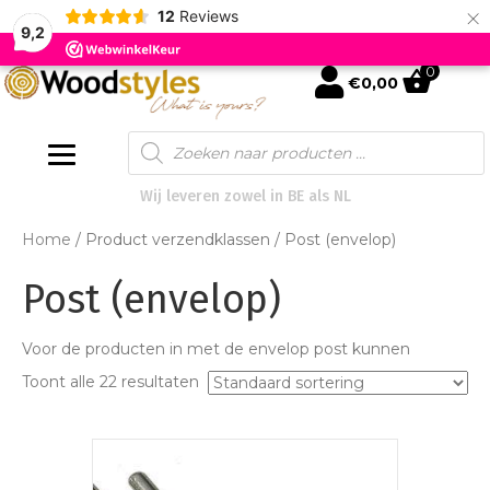
×
12
Reviews
9,2
0
mijn account
€
0,00
Products
search
Wij leveren zowel in BE als NL
Home
/ Product verzendklassen / Post (envelop)
Post (envelop)
Voor de producten in met de envelop post kunnen
Toont alle 22 resultaten