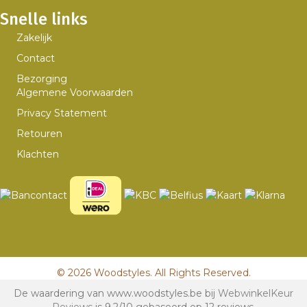
Snelle links
Zakelijk
Contact
Bezorging
Algemene Voorwaarden
Privacy Statement
Retouren
Klachten
© 2026 Woodstyles. All Rights Reserved.
De waardering van www.woodstyles.be bij
WebwinkelKeur
Reviews
is 9.2/10 gebaseerd op 12 reviews.