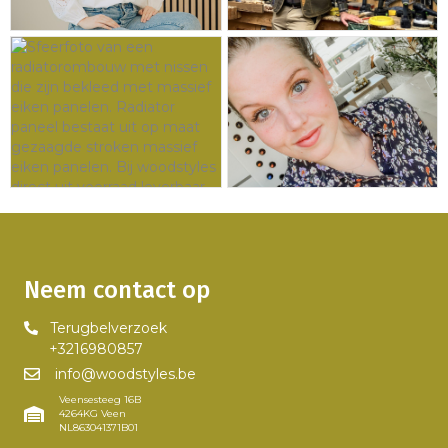
Neem contact op
Terugbelverzoek
+3216980857
info@woodstyles.be
Veensesteeg 16B
4264KG Veen
NL863041371B01