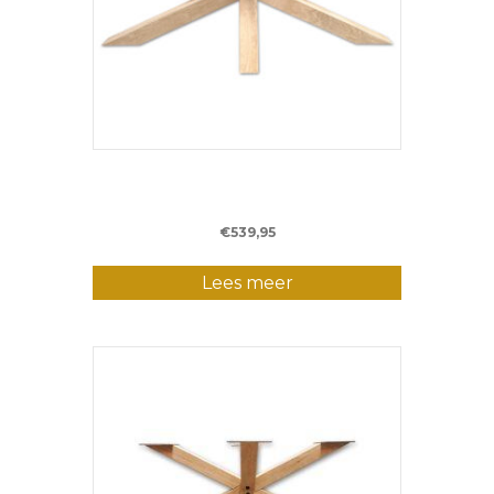
Eiken Matrixpoot XXL – 180 cm – (10 x 10
cm)
€
539,95
Lees meer