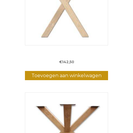
Eiken X-bartafelpoot – (8 x 8 cm)
€
142,50
Toevoegen aan winkelwagen