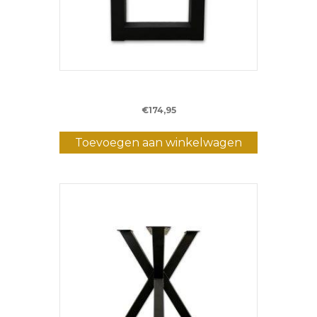
Metalen U-poot – Bartafel
€
174,95
Toevoegen aan winkelwagen