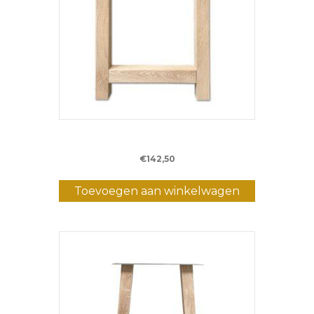
Eiken H-bartafelpoot – (8 x 8 cm)
€
142,50
Toevoegen aan winkelwagen