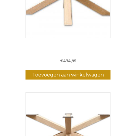
Eiken Matrixpoot XL – 160 cm – (10 x 10
cm)
€
474,95
Toevoegen aan winkelwagen