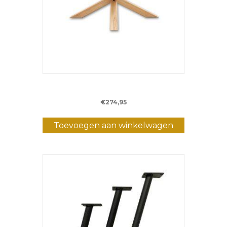
Eiken Matrix poot (Salontafel)
€
274,95
Toevoegen aan winkelwagen