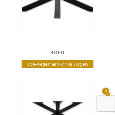
Metalen Matrixpoot WM10 – 180 cm – (10
x 10 cm)
€
679,95
Toevoegen aan winkelwagen
0