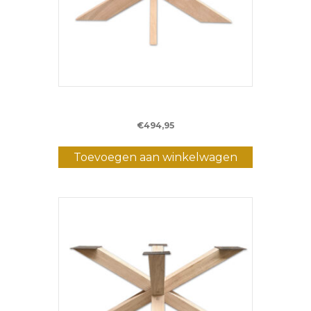
Eiken Matrixpoot LF – 140 cm (5x15cm)
€
494,95
Toevoegen aan winkelwagen