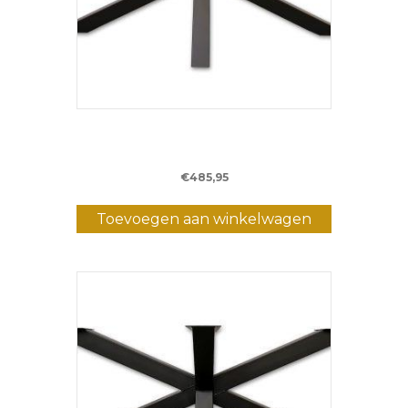
Metalen Matrixpoot WM7 – 160 cm – (8 x
8 cm)
€
485,95
Toevoegen aan winkelwagen