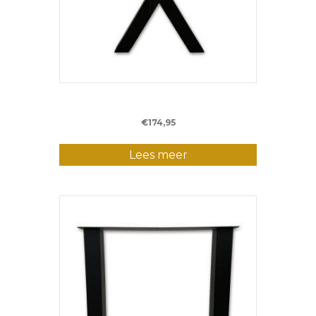
Metalen X-poot – Bartafel
€
174,95
Lees meer