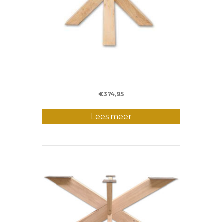
Eiken Matrixpoot M – 80 cm – (10 x 10 cm)
€
374,95
Lees meer