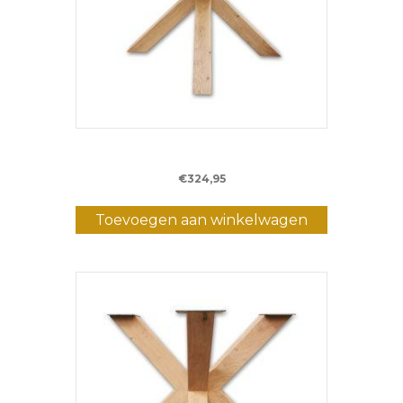
Eiken Matrixpoot S – 75 cm – (8 x 8 cm)
€
324,95
Toevoegen aan winkelwagen