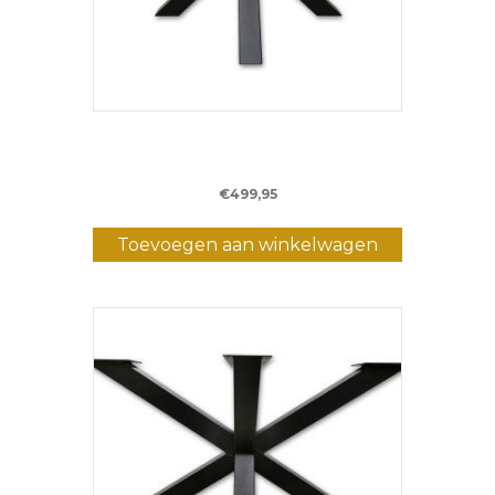
Metalen Matrixpoot WM2 – 80 cm – (8 x 8
cm)
€
499,95
Toevoegen aan winkelwagen