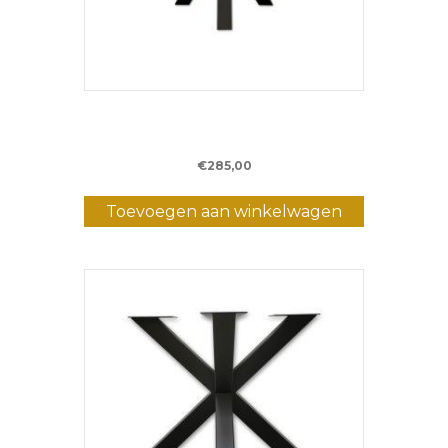
Metalen Matrixpoot salon – 50cm hoog –
(5 x 5 cm)
€
285,00
Toevoegen aan winkelwagen