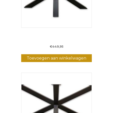
Metalen Matrixpoot WM5 – 120 cm – (8 x
8 cm)
€
449,95
Toevoegen aan winkelwagen