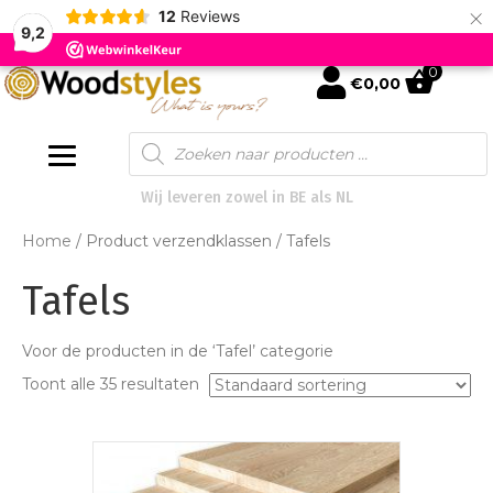
×
12
Reviews
9,2
0
mijn account
€
0,00
Products
search
Wij leveren zowel in BE als NL
Home
/ Product verzendklassen / Tafels
Tafels
Voor de producten in de ‘Tafel’ categorie
Toont alle 35 resultaten