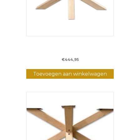
Eiken Matrixpoot L – 140 cm – (10 x 10
cm)
€
444,95
Toevoegen aan winkelwagen