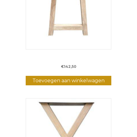
Eiken A-bartafelpoot – (8 x 8 cm)
€
142,50
Toevoegen aan winkelwagen